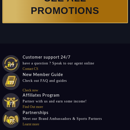
PROMOTIONS
Customer support 24/7
have a question ? Speak to our agent online
Contact CS
New Member Guide
Check out FAQ and guides
Check now
Affiliates Program
Partner with us and earn some income!
Find Out more
Partnerships
Meet our Brand Ambassadors & Sports Partners
Learnt more