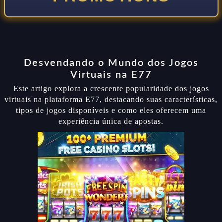
Desvendando o Mundo dos Jogos
Virtuais na E77
Este artigo explora a crescente popularidade dos jogos
virtuais na plataforma E77, destacando suas características,
tipos de jogos disponíveis e como eles oferecem uma
experiência única de apostas.