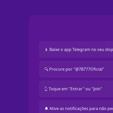
📱 Baixe o app Telegram no seu disp
🔍 Procure por "@7B777Oficial"
👆 Toque em "Entrar" ou "Join"
🔔 Ative as notificações para não p