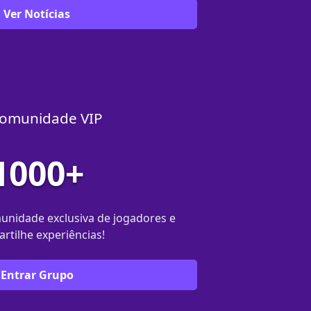
Ver Notícias
Comunidade VIP
1000+
unidade exclusiva de jogadores e
rtilhe experiências!
Entrar Grupo