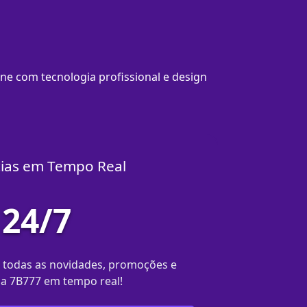
ine com tecnologia profissional e design
cias em Tempo Real
24/7
e todas as novidades, promoções e
da 7B777 em tempo real!