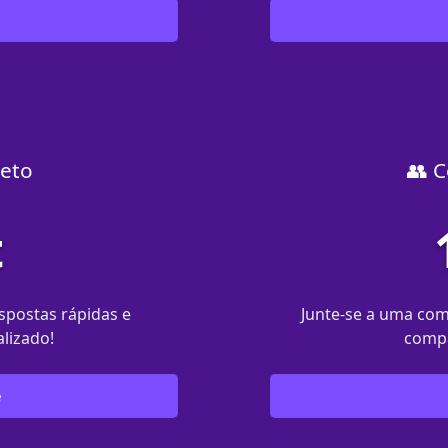
reto
👥 
t
espostas rápidas e
Junte-se a uma com
lizado!
compa
e