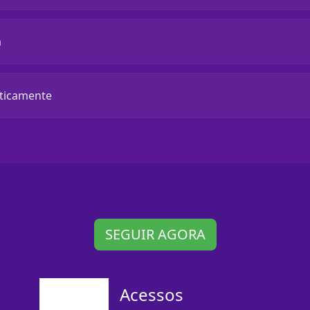
a
aticamente
SEGUIR AGORA
Acessos