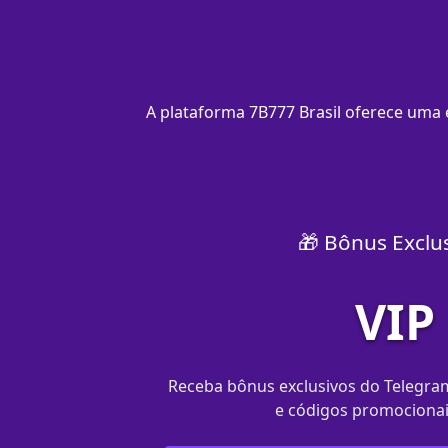
A plataforma 7B777 Brasil oferece uma e
🎁 Bônus Exclu
VIP
Receba bônus exclusivos do Telegra
e códigos promocionai