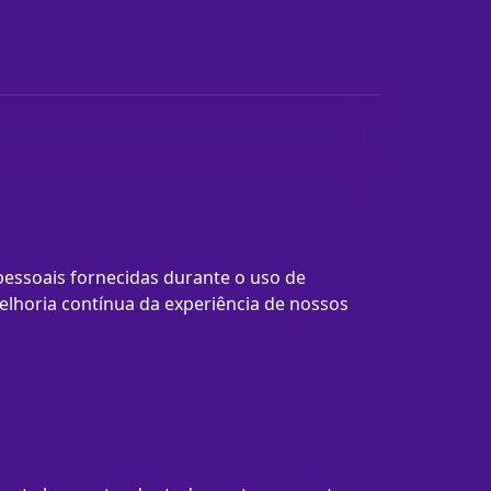
pessoais fornecidas durante o uso de
elhoria contínua da experiência de nossos