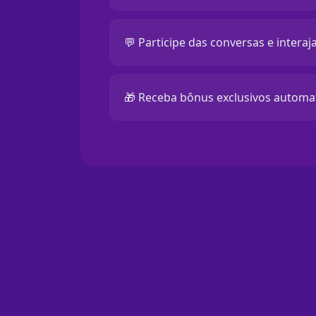
💬 Participe das conversas e interaj
🎁 Receba bônus exclusivos autom