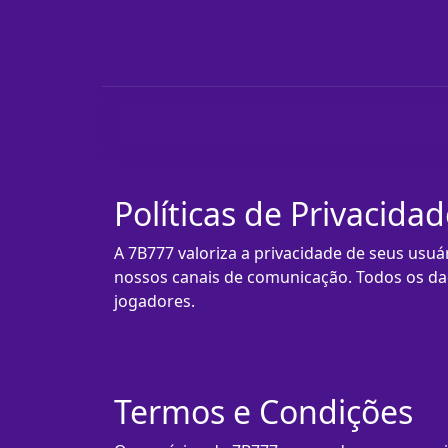
Políticas de Privacida
A 7B777 valoriza a privacidade de seus usu
nossos canais de comunicação. Todos os dad
jogadores.
Termos e Condições