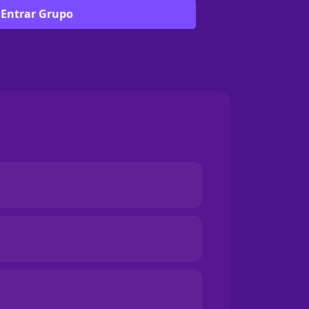
Entrar Grupo