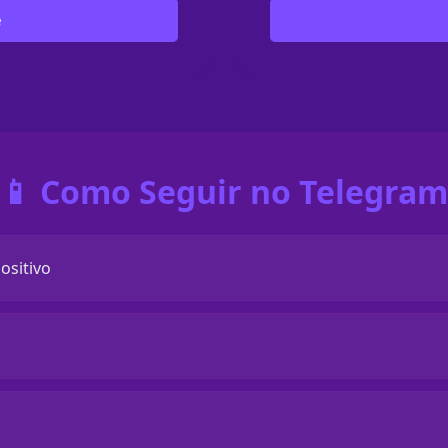
e
📱 Como Seguir no Telegram
ositivo