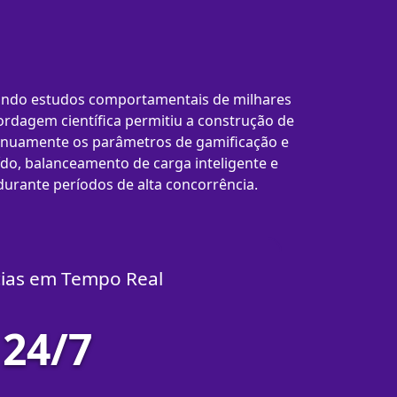
rando estudos comportamentais de milhares
ordagem científica permitiu a construção de
inuamente os parâmetros de gamificação e
ído, balanceamento de carga inteligente e
urante períodos de alta concorrência.
cias em Tempo Real
24/7