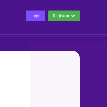
Login
Registrar-se