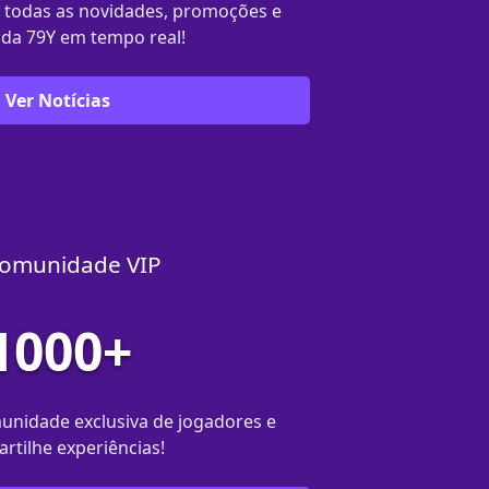
e todas as novidades, promoções e
 da 79Y em tempo real!
Ver Notícias
Comunidade VIP
1000+
unidade exclusiva de jogadores e
rtilhe experiências!