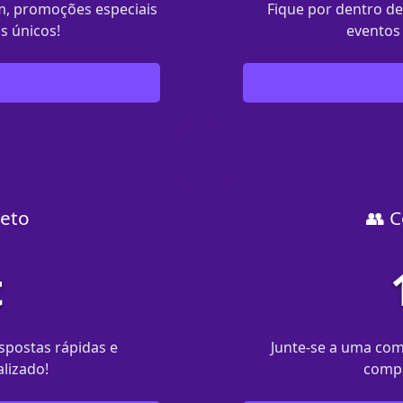
m, promoções especiais
Fique por dentro d
s únicos!
eventos
reto
👥 
t
espostas rápidas e
Junte-se a uma com
lizado!
compa