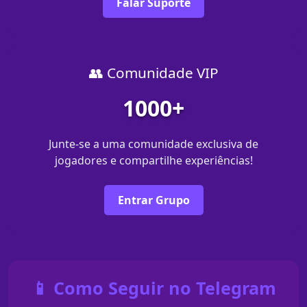
Falar Suporte
👥 Comunidade VIP
1000+
Junte-se a uma comunidade exclusiva de
jogadores e compartilhe experiências!
Entrar Grupo
📱 Como Seguir no Telegram