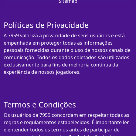
Sitemap
Políticas de Privacidade
A 7959 valoriza a privacidade de seus usuários e está
empenhada em proteger todas as informações
pessoais fornecidas durante o uso de nossos canais de
comunicação. Todos os dados coletados são utilizados
exclusivamente para fins de melhoria contínua da
experiência de nossos jogadores.
Termos e Condições
Os usuários da 7959 concordam em respeitar todas as
regras e regulamentos estabelecidos. É importante ler
e entender todos os termos antes de participar de