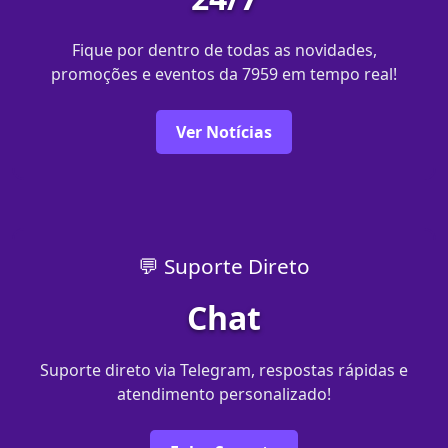
Fique por dentro de todas as novidades,
promoções e eventos da 7959 em tempo real!
Ver Notícias
💬 Suporte Direto
Chat
Suporte direto via Telegram, respostas rápidas e
atendimento personalizado!