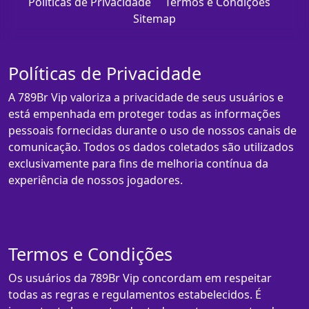
Políticas de Privacidade
Termos e Condições
Sitemap
Políticas de Privacidade
A 789Br Vip valoriza a privacidade de seus usuários e
está empenhada em proteger todas as informações
pessoais fornecidas durante o uso de nossos canais de
comunicação. Todos os dados coletados são utilizados
exclusivamente para fins de melhoria contínua da
experiência de nossos jogadores.
Termos e Condições
Os usuários da 789Br Vip concordam em respeitar
todas as regras e regulamentos estabelecidos. É