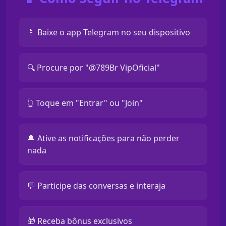
📱 Baixe o app Telegram no seu dispositivo
🔍 Procure por "@789Br VipOficial"
👆 Toque em "Entrar" ou "Join"
🔔 Ative as notificações para não perder
nada
💬 Participe das conversas e interaja
🎁 Receba bônus exclusivos