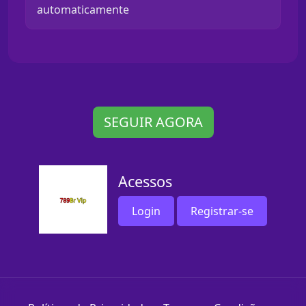
automaticamente
SEGUIR AGORA
Acessos
Login
Registrar-se