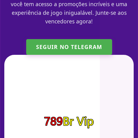
você tem acesso a promoções incríveis e uma
experiência de jogo inigualável. Junte-se aos
vencedores agora!
SEGUIR NO TELEGRAM