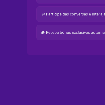
💬 Participe das conversas e interaj
🎁 Receba bônus exclusivos autom