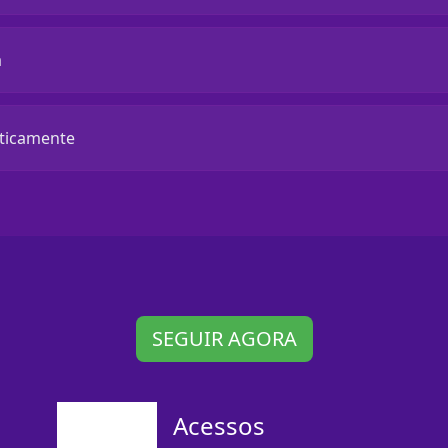
a
aticamente
SEGUIR AGORA
Acessos