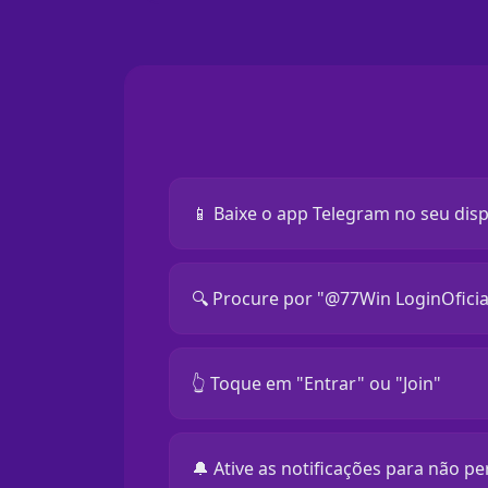
📱 Baixe o app Telegram no seu disp
🔍 Procure por "@77Win LoginOficia
👆 Toque em "Entrar" ou "Join"
🔔 Ative as notificações para não p