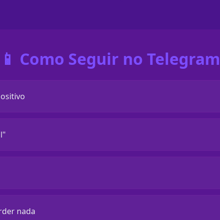
📱 Como Seguir no Telegram
ositivo
l"
erder nada