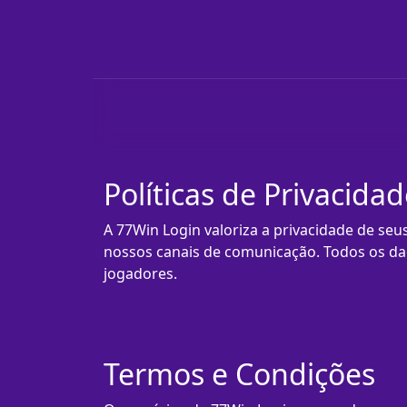
Políticas de Privacida
A 77Win Login valoriza a privacidade de se
nossos canais de comunicação. Todos os dad
jogadores.
Termos e Condições