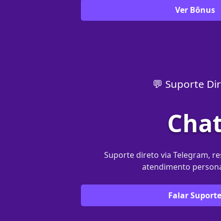
Ver Bônus
💬 Suporte Di
Cha
Suporte direto via Telegram, r
atendimento persona
Falar Suport