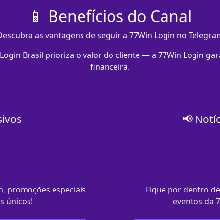
📱 Benefícios do Canal
Descubra as vantagens de seguir a 77Win Login no Telegra
Login Brasil prioriza o valor do cliente — a 77Win Login ga
financeira.
sivos
📢 Notí
m, promoções especiais
Fique por dentro d
s únicos!
eventos da 