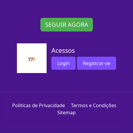
SEGUIR AGORA
Acessos
Login
Registrar-se
Políticas de Privacidade
Termos e Condições
Sitemap