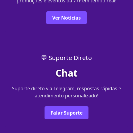
promoções e eventos da 77F em tempo real!
Ver Notícias
💬 Suporte Direto
Chat
Suporte direto via Telegram, respostas rápidas e
atendimento personalizado!
Falar Suporte