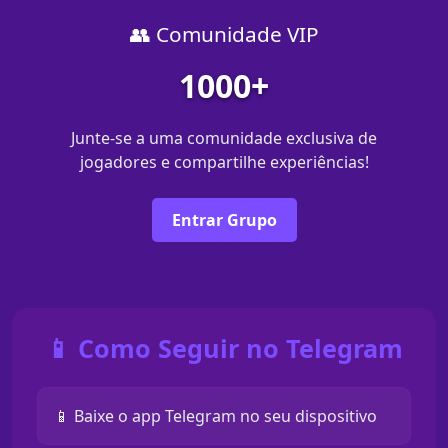
👥 Comunidade VIP
1000+
Junte-se a uma comunidade exclusiva de
jogadores e compartilhe experiências!
Entrar Grupo
📱 Como Seguir no Telegram
📱 Baixe o app Telegram no seu dispositivo