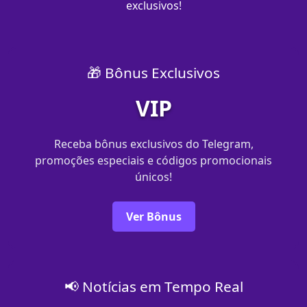
exclusivos!
🎁 Bônus Exclusivos
VIP
Receba bônus exclusivos do Telegram,
promoções especiais e códigos promocionais
únicos!
Ver Bônus
📢 Notícias em Tempo Real