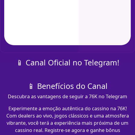
📱 Canal Oficial no Telegram!
📱 Benefícios do Canal
Descubra as vantagens de seguir a 76K no Telegram
Experimente a emoção autêntica do cassino na 76K!
Com dealers ao vivo, jogos clássicos e uma atmosfera
vibrante, você terá a experiência mais próxima de um
cassino real. Registre-se agora e ganhe bônus