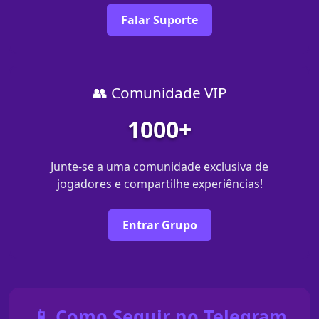
Falar Suporte
👥 Comunidade VIP
1000+
Junte-se a uma comunidade exclusiva de
jogadores e compartilhe experiências!
Entrar Grupo
📱 Como Seguir no Telegram