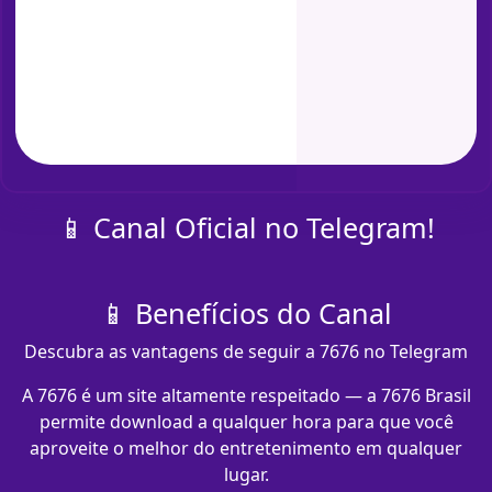
📱 Canal Oficial no Telegram!
📱 Benefícios do Canal
Descubra as vantagens de seguir a 7676 no Telegram
A 7676 é um site altamente respeitado — a 7676 Brasil
permite download a qualquer hora para que você
aproveite o melhor do entretenimento em qualquer
lugar.