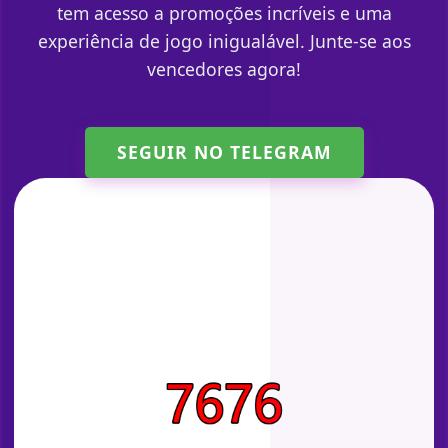
tem acesso a promoções incríveis e uma
experiência de jogo inigualável. Junte-se aos
vencedores agora!
SEGUIR NO TELEGRAM