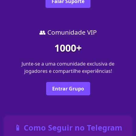
Falar Suporte
👥 Comunidade VIP
1000+
Junte-se a uma comunidade exclusiva de
jogadores e compartilhe experiências!
Entrar Grupo
📱 Como Seguir no Telegram