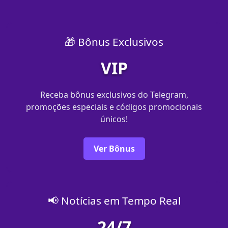
🎁 Bônus Exclusivos
VIP
Receba bônus exclusivos do Telegram,
promoções especiais e códigos promocionais
únicos!
Ver Bônus
📢 Notícias em Tempo Real
24/7