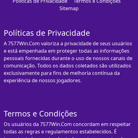
Políticas de Privacidade
Termos e Condições
Sitemap
Políticas de Privacidade
A 7577Win.Com valoriza a privacidade de seus usuários
e está empenhada em proteger todas as informações
pessoais fornecidas durante o uso de nossos canais de
comunicação. Todos os dados coletados são utilizados
exclusivamente para fins de melhoria contínua da
experiência de nossos jogadores.
Termos e Condições
Os usuários da 7577Win.Com concordam em respeitar
todas as regras e regulamentos estabelecidos. É