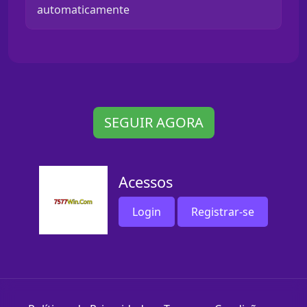
automaticamente
SEGUIR AGORA
Acessos
Login
Registrar-se