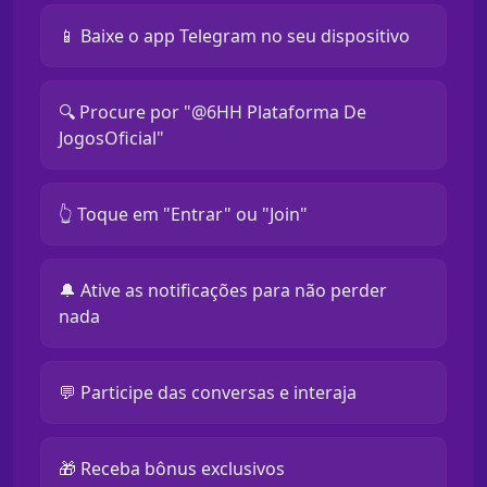
📱 Baixe o app Telegram no seu dispositivo
🔍 Procure por "@6HH Plataforma De
JogosOficial"
👆 Toque em "Entrar" ou "Join"
🔔 Ative as notificações para não perder
nada
💬 Participe das conversas e interaja
🎁 Receba bônus exclusivos