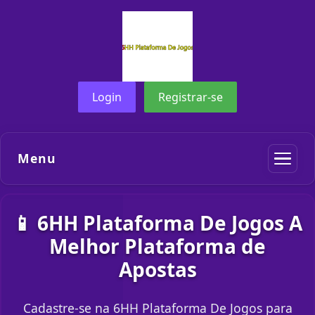
Login
Registrar-se
Menu
📱 6HH Plataforma De Jogos A
Melhor Plataforma de
Apostas
Cadastre-se na 6HH Plataforma De Jogos para