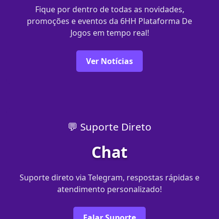
Fique por dentro de todas as novidades,
promoções e eventos da 6HH Plataforma De
Jogos em tempo real!
Ver Notícias
💬 Suporte Direto
Chat
Suporte direto via Telegram, respostas rápidas e
atendimento personalizado!
Falar Suporte