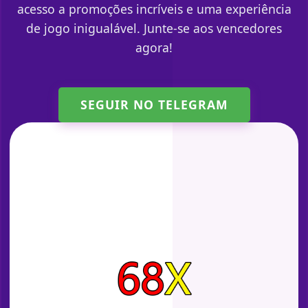
acesso a promoções incríveis e uma experiência
de jogo inigualável. Junte-se aos vencedores
agora!
SEGUIR NO TELEGRAM