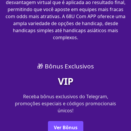
desvantagem virtual que é aplicada ao resultado final,
permitindo que você aposte em equipes mais fracas
com odds mais atrativas. A 68U Com APP oferece uma
ampla variedade de opções de handicap, desde
handicaps simples até handicaps asiáticos mais
complexos.
🎁 Bônus Exclusivos
VIP
Receba bônus exclusivos do Telegram,
promoções especiais e códigos promocionais
únicos!
Ver Bônus