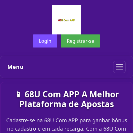
Login
Registrar-se
Menu
📱 68U Com APP A Melhor
Plataforma de Apostas
Cadastre-se na 68U Com APP para ganhar bônus
no cadastro e em cada recarga. Com a 68U Com