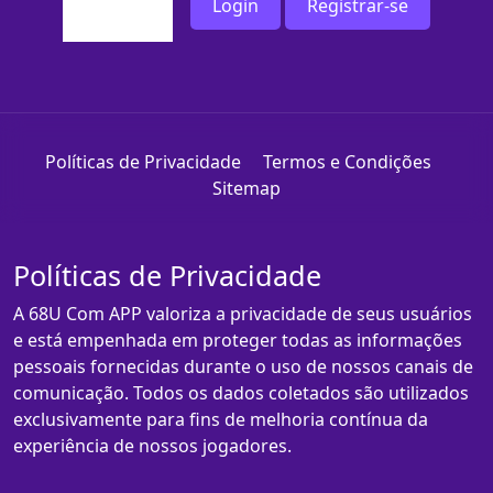
Login
Registrar-se
Políticas de Privacidade
Termos e Condições
Sitemap
Políticas de Privacidade
A 68U Com APP valoriza a privacidade de seus usuários
e está empenhada em proteger todas as informações
pessoais fornecidas durante o uso de nossos canais de
comunicação. Todos os dados coletados são utilizados
exclusivamente para fins de melhoria contínua da
experiência de nossos jogadores.