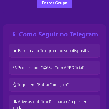
Entrar Grupo
📱 Como Seguir no Telegram
📱 Baixe o app Telegram no seu dispositivo
🔍 Procure por "@68U Com APPOficial"
👆 Toque em "Entrar" ou "Join"
🔔 Ative as notificações para não perder
nada