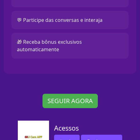
💬 Participe das conversas e interaja
🎁 Receba bônus exclusivos
automaticamente
SEGUIR AGORA
Acessos