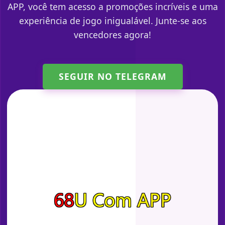
APP, você tem acesso a promoções incríveis e uma
experiência de jogo inigualável. Junte-se aos
vencedores agora!
SEGUIR NO TELEGRAM