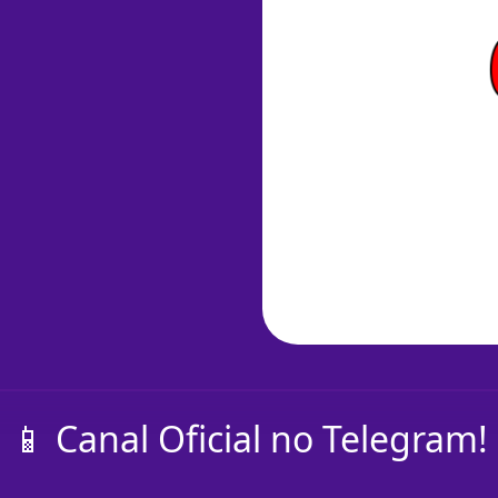
📱 Canal Oficial no Telegram!