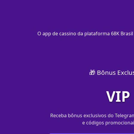
O app de cassino da plataforma 68K Brasi
🎁 Bônus Exclu
VIP
Receba bônus exclusivos do Telegra
e códigos promocionai