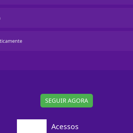
a
aticamente
SEGUIR AGORA
Acessos