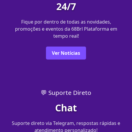
24/7
Fique por dentro de todas as novidades,
promoções e eventos da 68Brl Plataforma em
tempo real!
Ver Notícias
💬 Suporte Direto
Chat
Suporte direto via Telegram, respostas rápidas e
atendimento personalizado!