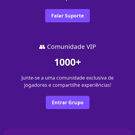
Falar Suporte
👥 Comunidade VIP
1000+
Junte-se a uma comunidade exclusiva de
jogadores e compartilhe experiências!
Entrar Grupo