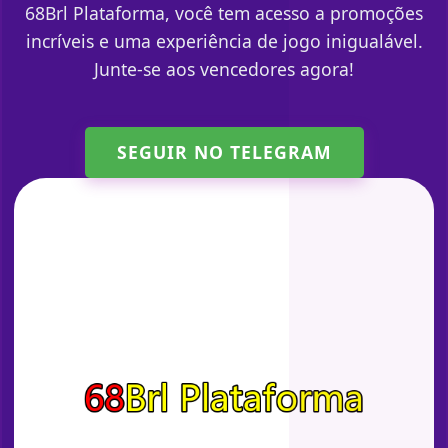
68Brl Plataforma, você tem acesso a promoções
incríveis e uma experiência de jogo inigualável.
Junte-se aos vencedores agora!
SEGUIR NO TELEGRAM