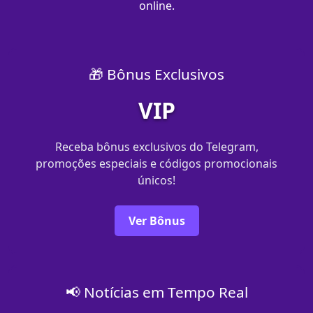
online.
🎁 Bônus Exclusivos
VIP
Receba bônus exclusivos do Telegram,
promoções especiais e códigos promocionais
únicos!
Ver Bônus
📢 Notícias em Tempo Real