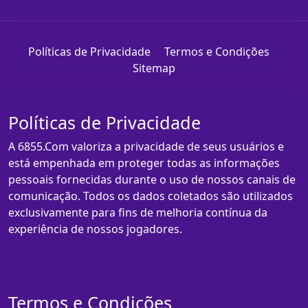
Políticas de Privacidade
Termos e Condições
Sitemap
Políticas de Privacidade
A 6855.Com valoriza a privacidade de seus usuários e
está empenhada em proteger todas as informações
pessoais fornecidas durante o uso de nossos canais de
comunicação. Todos os dados coletados são utilizados
exclusivamente para fins de melhoria contínua da
experiência de nossos jogadores.
Termos e Condições