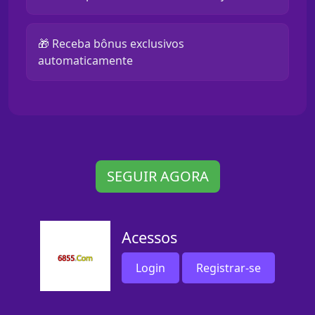
🎁 Receba bônus exclusivos
automaticamente
SEGUIR AGORA
Acessos
Login
Registrar-se