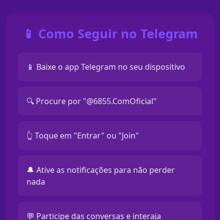
📱 Como Seguir no Telegram
📱 Baixe o app Telegram no seu dispositivo
🔍 Procure por "@6855.ComOficial"
👆 Toque em "Entrar" ou "Join"
🔔 Ative as notificações para não perder
nada
💬 Participe das conversas e interaja