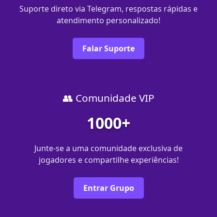
Suporte direto via Telegram, respostas rápidas e
atendimento personalizado!
Falar Suporte
👥 Comunidade VIP
1000+
Junte-se a uma comunidade exclusiva de
jogadores e compartilhe experiências!
Entrar Grupo