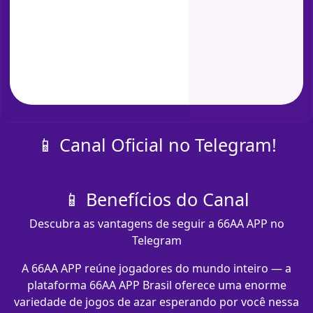
📱 Canal Oficial no Telegram!
📱 Benefícios do Canal
Descubra as vantagens de seguir a 66AA APP no
Telegram
A 66AA APP reúne jogadores do mundo inteiro — a
plataforma 66AA APP Brasil oferece uma enorme
variedade de jogos de azar esperando por você nessa