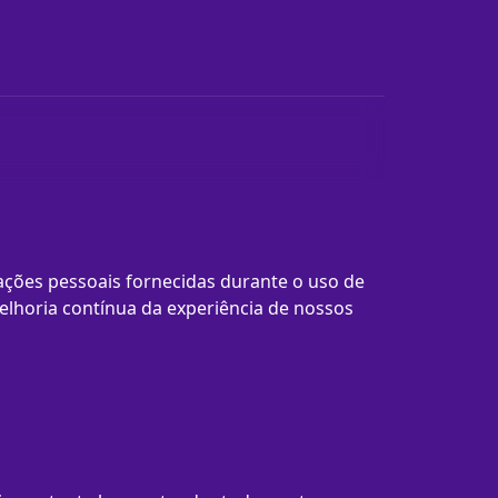
ações pessoais fornecidas durante o uso de
elhoria contínua da experiência de nossos