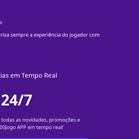
m
riza sempre a experiência do jogador com
cias em Tempo Real
24/7
e todas as novidades, promoções e
600Jogo APP em tempo real!