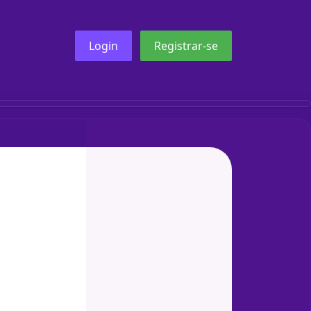
Login
Registrar-se