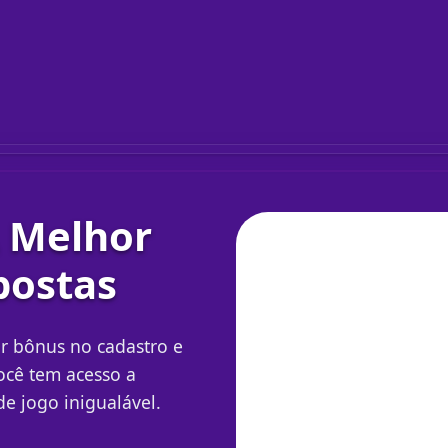
A Melhor
postas
r bônus no cadastro e
ocê tem acesso a
e jogo inigualável.