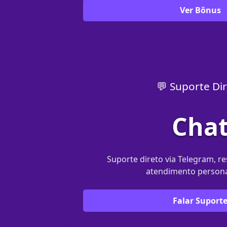
Ver Bônus
💬 Suporte Di
Cha
Suporte direto via Telegram, r
atendimento persona
Falar Suport