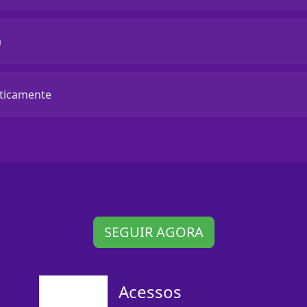
a
aticamente
SEGUIR AGORA
Acessos