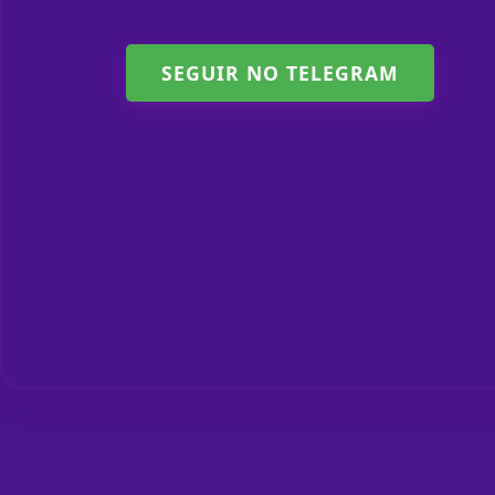
SEGUIR NO TELEGRAM