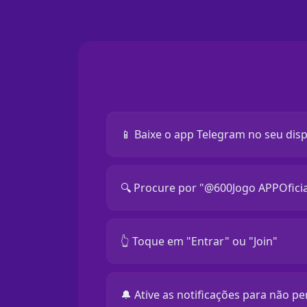
📱 Baixe o app Telegram no seu disp
🔍 Procure por "@600Jogo APPOficia
👆 Toque em "Entrar" ou "Join"
🔔 Ative as notificações para não p