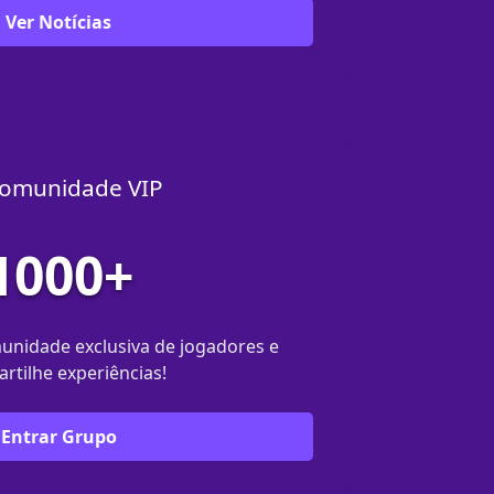
Ver Notícias
Comunidade VIP
1000+
unidade exclusiva de jogadores e
rtilhe experiências!
Entrar Grupo