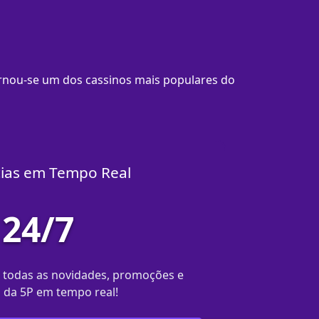
ornou-se um dos cassinos mais populares do
cias em Tempo Real
24/7
e todas as novidades, promoções e
 da 5P em tempo real!