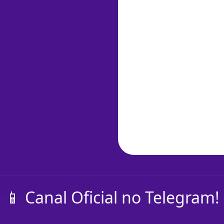
📱 Canal Oficial no Telegram!