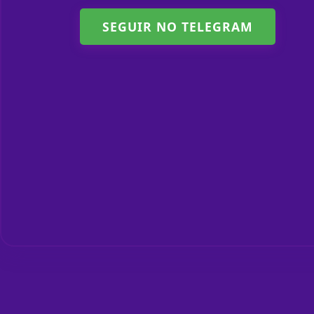
SEGUIR NO TELEGRAM