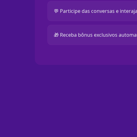
💬 Participe das conversas e interaj
🎁 Receba bônus exclusivos autom