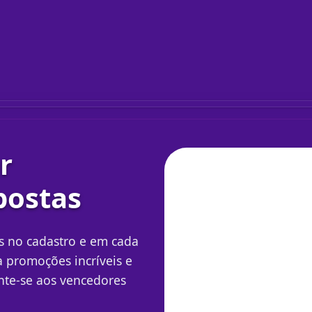
r
postas
s no cadastro e em cada
 promoções incríveis e
unte-se aos vencedores