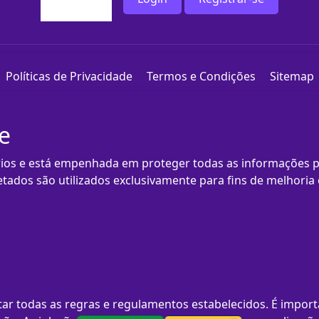
Políticas de Privacidade
Termos e Condições
Sitemap
de
ários e está empenhada em proteger todas as informações p
tados são utilizados exclusivamente para fins de melhoria
r todas as regras e regulamentos estabelecidos. É importa