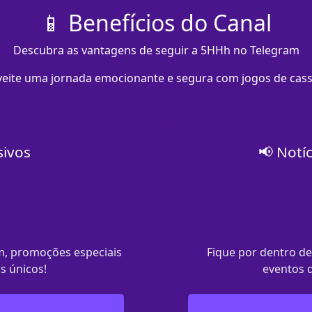
📱 Benefícios do Canal
Descubra as vantagens de seguir a 5HHh no Telegram
veite uma jornada emocionante e segura com jogos de cass
sivos
📢 Notí
m, promoções especiais
Fique por dentro d
s únicos!
eventos 