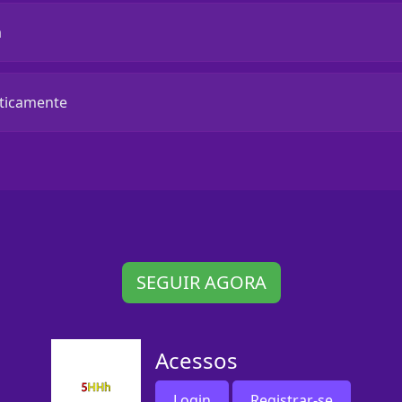
a
aticamente
SEGUIR AGORA
Acessos
Login
Registrar-se