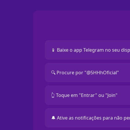
📱 Baixe o app Telegram no seu disp
🔍 Procure por "@5HHhOficial"
👆 Toque em "Entrar" ou "Join"
🔔 Ative as notificações para não p