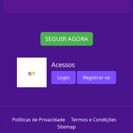
SEGUIR AGORA
Acessos
Login
Registrar-se
Políticas de Privacidade
Termos e Condições
Sitemap