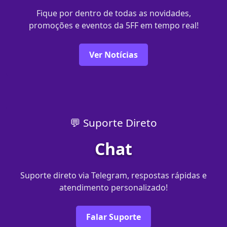
Fique por dentro de todas as novidades,
promoções e eventos da 5FF em tempo real!
Ver Notícias
💬 Suporte Direto
Chat
Suporte direto via Telegram, respostas rápidas e
atendimento personalizado!
Falar Suporte