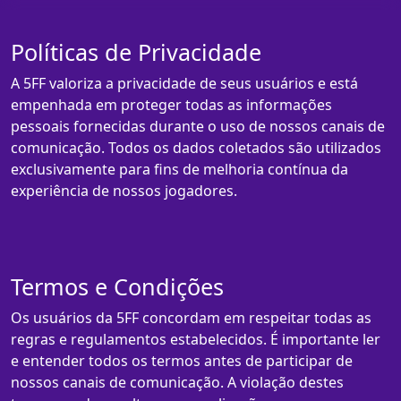
Políticas de Privacidade
A 5FF valoriza a privacidade de seus usuários e está
empenhada em proteger todas as informações
pessoais fornecidas durante o uso de nossos canais de
comunicação. Todos os dados coletados são utilizados
exclusivamente para fins de melhoria contínua da
experiência de nossos jogadores.
Termos e Condições
Os usuários da 5FF concordam em respeitar todas as
regras e regulamentos estabelecidos. É importante ler
e entender todos os termos antes de participar de
nossos canais de comunicação. A violação destes