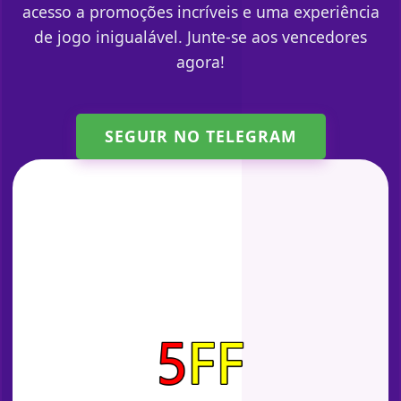
acesso a promoções incríveis e uma experiência
de jogo inigualável. Junte-se aos vencedores
agora!
SEGUIR NO TELEGRAM