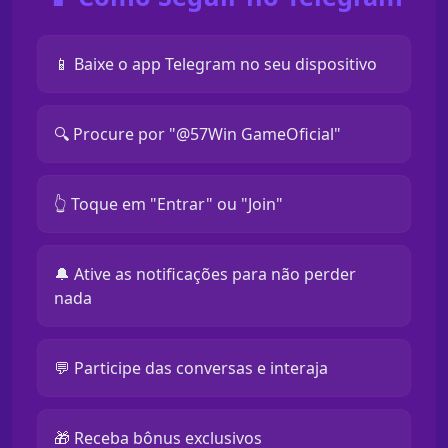
📱 Baixe o app Telegram no seu dispositivo
🔍 Procure por "@57Win GameOficial"
👆 Toque em "Entrar" ou "Join"
🔔 Ative as notificações para não perder
nada
💬 Participe das conversas e interaja
🎁 Receba bônus exclusivos