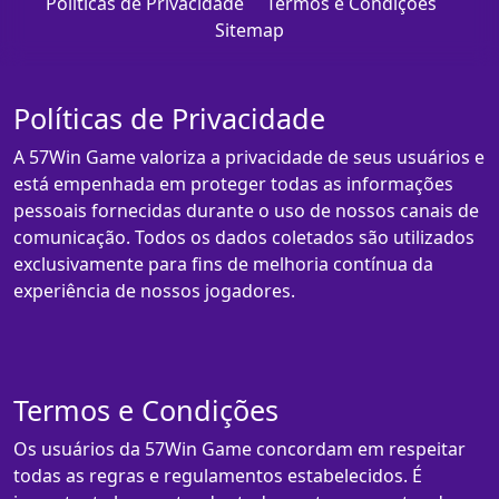
Políticas de Privacidade
Termos e Condições
Sitemap
Políticas de Privacidade
A 57Win Game valoriza a privacidade de seus usuários e
está empenhada em proteger todas as informações
pessoais fornecidas durante o uso de nossos canais de
comunicação. Todos os dados coletados são utilizados
exclusivamente para fins de melhoria contínua da
experiência de nossos jogadores.
Termos e Condições
Os usuários da 57Win Game concordam em respeitar
todas as regras e regulamentos estabelecidos. É