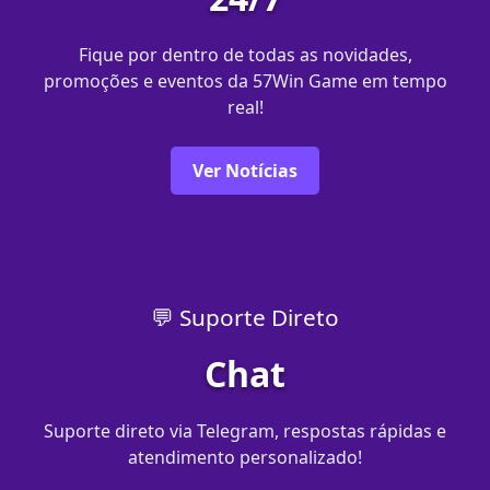
Fique por dentro de todas as novidades,
promoções e eventos da 57Win Game em tempo
real!
Ver Notícias
💬 Suporte Direto
Chat
Suporte direto via Telegram, respostas rápidas e
atendimento personalizado!