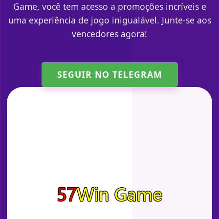
Game, você tem acesso a promoções incríveis e
uma experiência de jogo inigualável. Junte-se aos
vencedores agora!
SEGUIR NO TELEGRAM