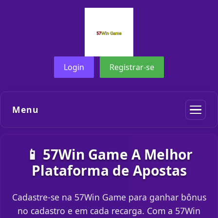
Login
Registrar-se
Menu
📱 57Win Game A Melhor
Plataforma de Apostas
Cadastre-se na 57Win Game para ganhar bônus
no cadastro e em cada recarga. Com a 57Win