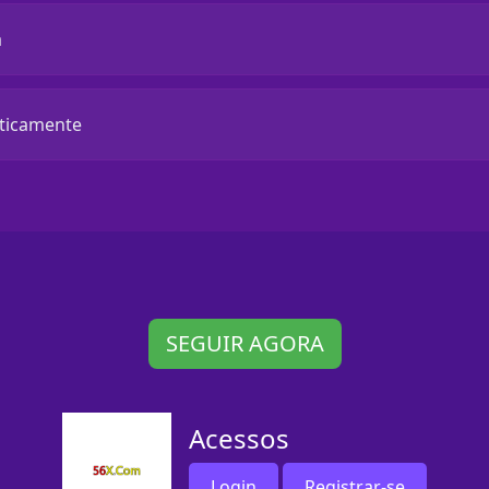
a
aticamente
SEGUIR AGORA
Acessos
Login
Registrar-se