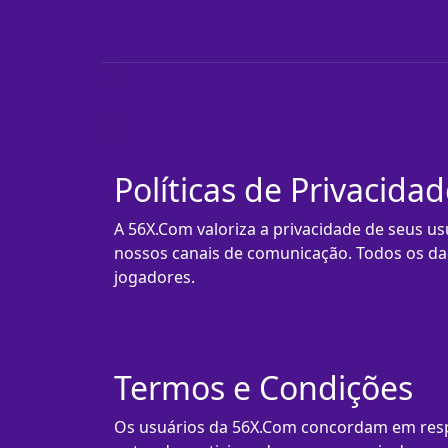
Políticas de Privacida
A 56X.Com valoriza a privacidade de seus u
nossos canais de comunicação. Todos os dad
jogadores.
Termos e Condições
Os usuários da 56X.Com concordam em respe