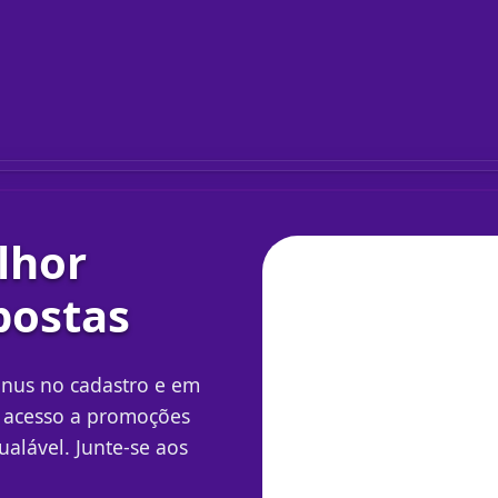
lhor
postas
nus no cadastro e em
 acesso a promoções
ualável. Junte-se aos