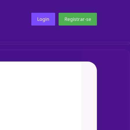
Login
Registrar-se