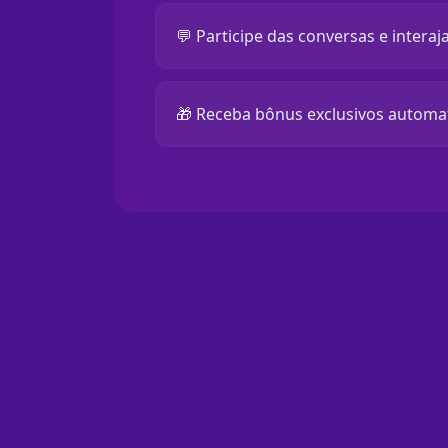
💬 Participe das conversas e interaj
🎁 Receba bônus exclusivos autom