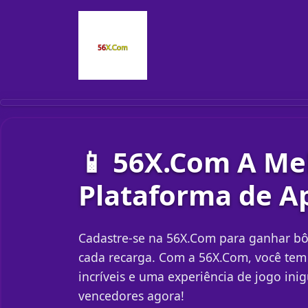
📱 56X.Com A Me
Plataforma de A
Cadastre-se na 56X.Com para ganhar bô
cada recarga. Com a 56X.Com, você tem
incríveis e uma experiência de jogo inig
vencedores agora!