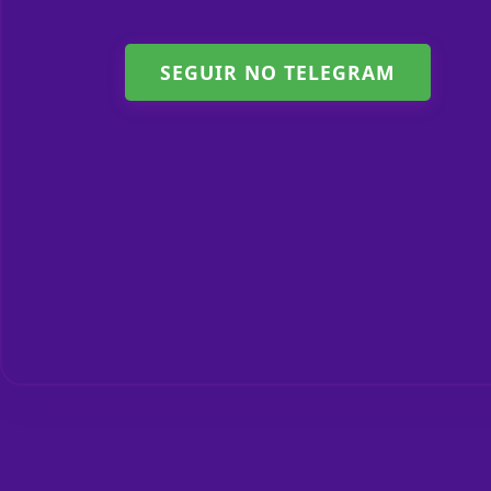
SEGUIR NO TELEGRAM