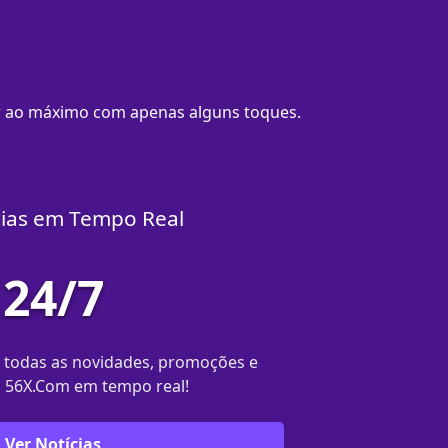
tir ao máximo com apenas alguns toques.
cias em Tempo Real
24/7
e todas as novidades, promoções e
 56X.Com em tempo real!
Ver Notícias