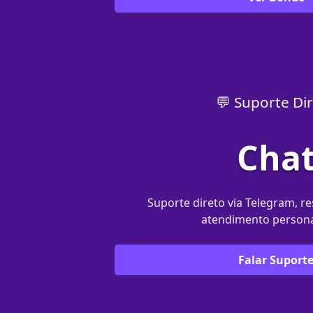
💬 Suporte Di
Cha
Suporte direto via Telegram, r
atendimento persona
Falar Suport