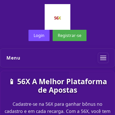
Login
Registrar-se
Menu
📱 56X A Melhor Plataforma
de Apostas
Cadastre-se na 56X para ganhar bônus no
cadastro e em cada recarga. Com a 56X, você tem