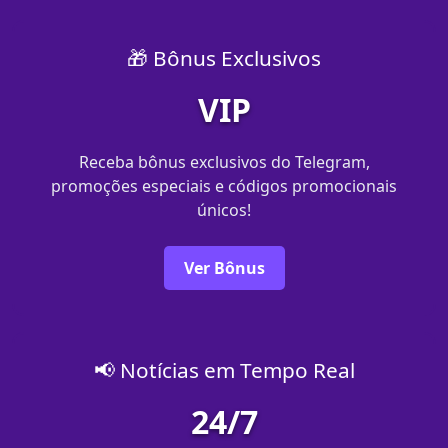
🎁 Bônus Exclusivos
VIP
Receba bônus exclusivos do Telegram,
promoções especiais e códigos promocionais
únicos!
Ver Bônus
📢 Notícias em Tempo Real
24/7