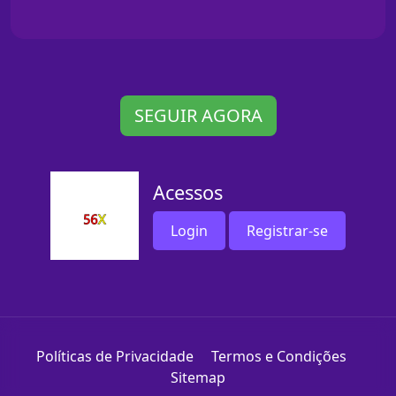
SEGUIR AGORA
Acessos
Login
Registrar-se
Políticas de Privacidade
Termos e Condições
Sitemap