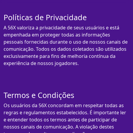
Políticas de Privacidade
A 56X valoriza a privacidade de seus usuários e está
empenhada em proteger todas as informações
pessoais fornecidas durante o uso de nossos canais de
comunicação. Todos os dados coletados são utilizados
exclusivamente para fins de melhoria contínua da
experiência de nossos jogadores.
Termos e Condições
Os usuários da 56X concordam em respeitar todas as
regras e regulamentos estabelecidos. É importante ler
e entender todos os termos antes de participar de
nossos canais de comunicação. A violação destes