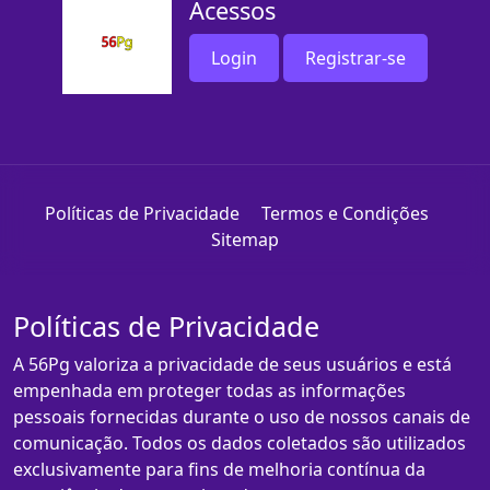
Acessos
Login
Registrar-se
Políticas de Privacidade
Termos e Condições
Sitemap
Políticas de Privacidade
A 56Pg valoriza a privacidade de seus usuários e está
empenhada em proteger todas as informações
pessoais fornecidas durante o uso de nossos canais de
comunicação. Todos os dados coletados são utilizados
exclusivamente para fins de melhoria contínua da