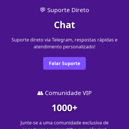
💬 Suporte Direto
Chat
Suporte direto via Telegram, respostas rápidas e
atendimento personalizado!
Falar Suporte
👥 Comunidade VIP
1000+
Junte-se a uma comunidade exclusiva de