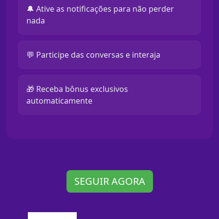
🔔 Ative as notificações para não perder
nada
💬 Participe das conversas e interaja
🎁 Receba bônus exclusivos
automaticamente
SEGUIR AGORA