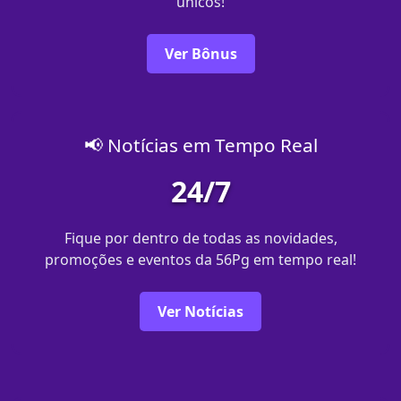
únicos!
Ver Bônus
📢 Notícias em Tempo Real
24/7
Fique por dentro de todas as novidades,
promoções e eventos da 56Pg em tempo real!
Ver Notícias