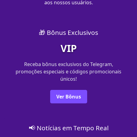
aos nossos usuários.
🎁 Bônus Exclusivos
VIP
Receba bônus exclusivos do Telegram,
promoções especiais e códigos promocionais
únicos!
Ver Bônus
📢 Notícias em Tempo Real