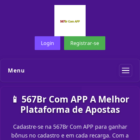
Login
Registrar-se
Menu
📱 567Br Com APP A Melhor
Plataforma de Apostas
Cadastre-se na 567Br Com APP para ganhar
bônus no cadastro e em cada recarga. Com a