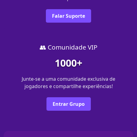
Falar Suporte
👥 Comunidade VIP
1000+
Junte-se a uma comunidade exclusiva de
jogadores e compartilhe experiências!
Entrar Grupo