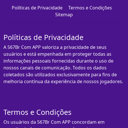
Políticas de Privacidade
Termos e Condições
Sitemap
Políticas de Privacidade
A 567Br Com APP valoriza a privacidade de seus
usuários e está empenhada em proteger todas as
informações pessoais fornecidas durante o uso de
nossos canais de comunicação. Todos os dados
coletados são utilizados exclusivamente para fins de
melhoria contínua da experiência de nossos jogadores.
Termos e Condições
Os usuários da 567Br Com APP concordam em