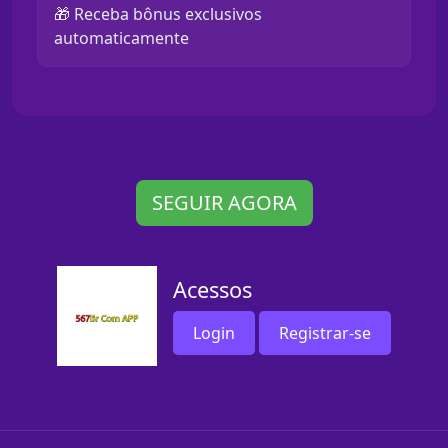
🎁 Receba bônus exclusivos
automaticamente
SEGUIR AGORA
Acessos
Login
Registrar-se