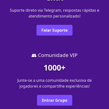
Suporte direto via Telegram, respostas rápidas e
atendimento personalizado!
Falar Suporte
👥 Comunidade VIP
1000+
Junte-se a uma comunidade exclusiva de
jogadores e compartilhe experiências!
Entrar Grupo