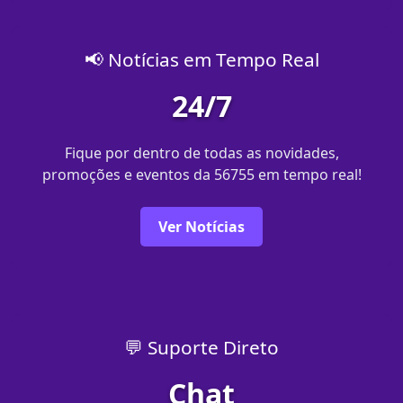
📢 Notícias em Tempo Real
24/7
Fique por dentro de todas as novidades,
promoções e eventos da 56755 em tempo real!
Ver Notícias
💬 Suporte Direto
Chat