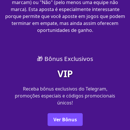
marcam) ou "Não" (pelo menos uma equipe não
marca). Esta aposta é especialmente interessante
porque permite que você aposte em jogos que podem
terminar em empate, mas ainda assim oferecem
oportunidades de ganho.
🎁 Bônus Exclusivos
VIP
Receba bônus exclusivos do Telegram,
promoções especiais e códigos promocionais
únicos!
Ver Bônus