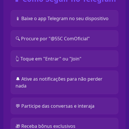
📱 Baixe o app Telegram no seu dispositivo
🔍 Procure por "@55C ComOficial"
👆 Toque em "Entrar" ou "Join"
🔔 Ative as notificações para não perder
nada
💬 Participe das conversas e interaja
🎁 Receba bônus exclusivos