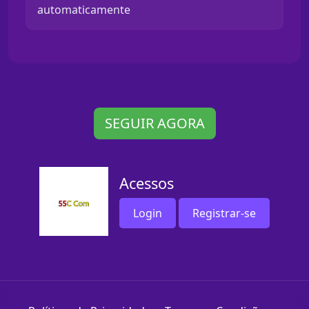
automaticamente
SEGUIR AGORA
Acessos
Login
Registrar-se