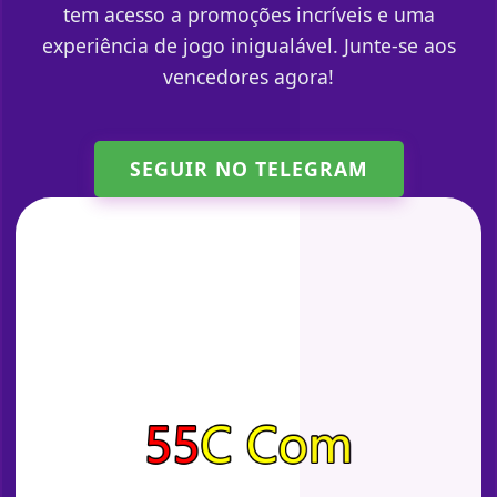
tem acesso a promoções incríveis e uma
experiência de jogo inigualável. Junte-se aos
vencedores agora!
SEGUIR NO TELEGRAM