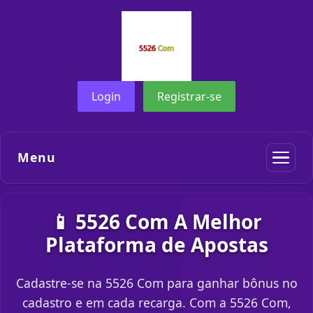
Login
Registrar-se
Menu
📱 5526 Com A Melhor
Plataforma de Apostas
Cadastre-se na 5526 Com para ganhar bônus no
cadastro e em cada recarga. Com a 5526 Com,