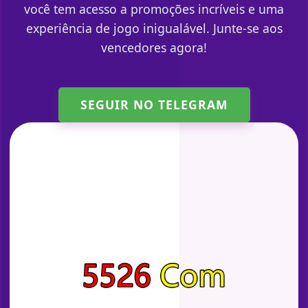
você tem acesso a promoções incríveis e uma
experiência de jogo inigualável. Junte-se aos
vencedores agora!
SEGUIR NO TELEGRAM