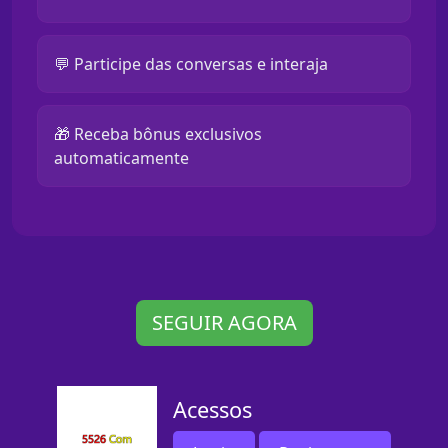
💬 Participe das conversas e interaja
🎁 Receba bônus exclusivos
automaticamente
SEGUIR AGORA
Acessos