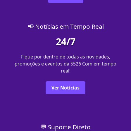
📢 Notícias em Tempo Real
24/7
Fique por dentro de todas as novidades,
promoções e eventos da 5526 Com em tempo
real!
Ver Notícias
💬 Suporte Direto