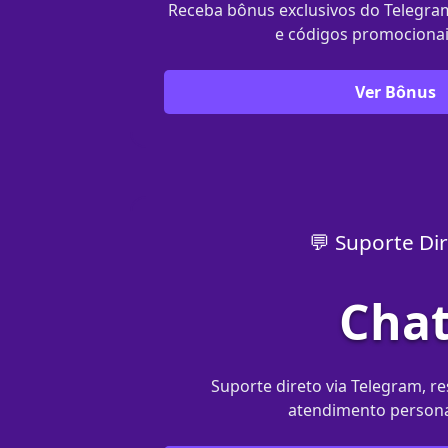
Receba bônus exclusivos do Telegra
e códigos promocionai
Ver Bônus
💬 Suporte Di
Cha
Suporte direto via Telegram, r
atendimento persona