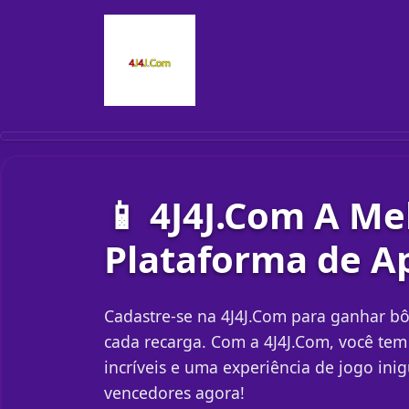
📱 4J4J.Com A Me
Plataforma de A
Cadastre-se na 4J4J.Com para ganhar b
cada recarga. Com a 4J4J.Com, você te
incríveis e uma experiência de jogo inig
vencedores agora!