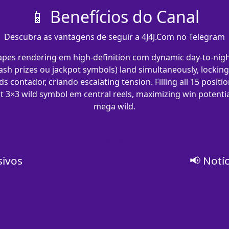
📱 Benefícios do Canal
Descubra as vantagens de seguir a 4J4J.Com no Telegram
pes rendering em high-definition com dynamic day-to-nig
h prizes ou jackpot symbols) land simultaneously, locking
s contador, criando escalating tension. Filling all 15 posi
nt 3×3 wild symbol em central reels, maximizing win potenti
mega wild.
sivos
📢 Notí