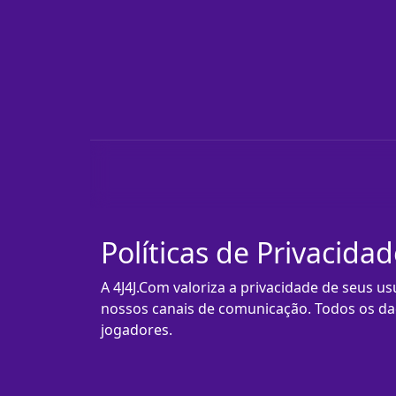
Políticas de Privacida
A 4J4J.Com valoriza a privacidade de seus 
nossos canais de comunicação. Todos os dad
jogadores.