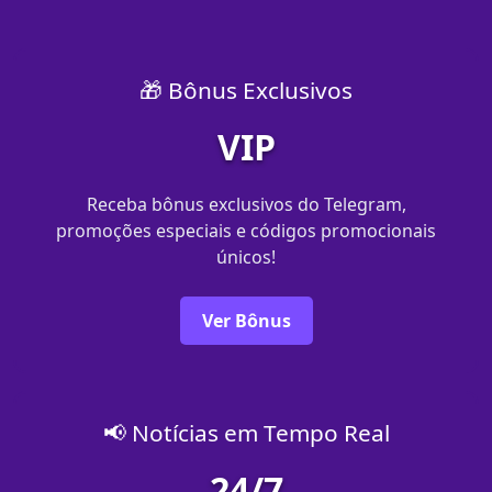
🎁 Bônus Exclusivos
VIP
Receba bônus exclusivos do Telegram,
promoções especiais e códigos promocionais
únicos!
Ver Bônus
📢 Notícias em Tempo Real
24/7