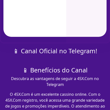
📱 Canal Oficial no Telegram!
📱 Benefícios do Canal
Descubra as vantagens de seguir a 45X.Com no
Telegram
O 45X.Com é um excelente cassino online. Com o
45X.Com registro, você acessa uma grande variedade
de jogos e promoções imperdíveis. O atendimento ao