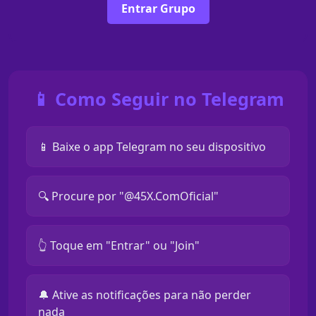
Entrar Grupo
📱 Como Seguir no Telegram
📱 Baixe o app Telegram no seu dispositivo
🔍 Procure por "@45X.ComOficial"
👆 Toque em "Entrar" ou "Join"
🔔 Ative as notificações para não perder
nada