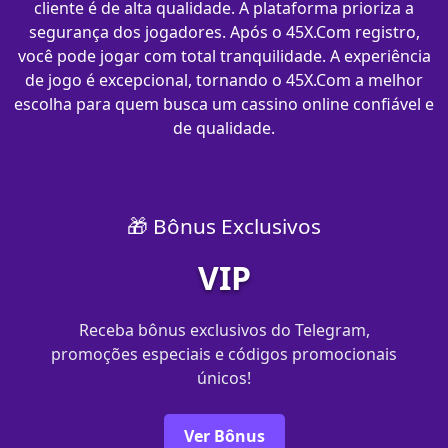
cliente é de alta qualidade. A plataforma prioriza a
segurança dos jogadores. Após o 45X.Com registro,
você pode jogar com total tranquilidade. A experiência
de jogo é excepcional, tornando o 45X.Com a melhor
escolha para quem busca um cassino online confiável e
de qualidade.
🎁 Bônus Exclusivos
VIP
Receba bônus exclusivos do Telegram,
promoções especiais e códigos promocionais
únicos!
Ver Bônus