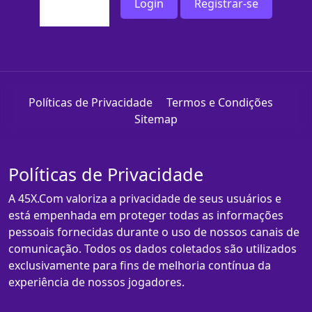
Login
Registrar-se
Políticas de Privacidade
Termos e Condições
Sitemap
Políticas de Privacidade
A 45X.Com valoriza a privacidade de seus usuários e
está empenhada em proteger todas as informações
pessoais fornecidas durante o uso de nossos canais de
comunicação. Todos os dados coletados são utilizados
exclusivamente para fins de melhoria contínua da
experiência de nossos jogadores.