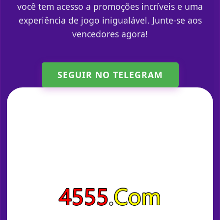
você tem acesso a promoções incríveis e uma
experiência de jogo inigualável. Junte-se aos
vencedores agora!
SEGUIR NO TELEGRAM