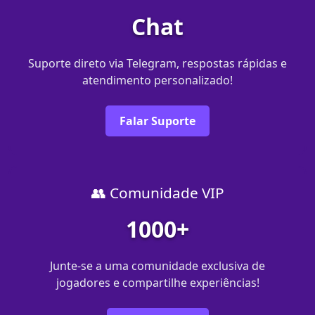
Chat
Suporte direto via Telegram, respostas rápidas e
atendimento personalizado!
Falar Suporte
👥 Comunidade VIP
1000+
Junte-se a uma comunidade exclusiva de
jogadores e compartilhe experiências!