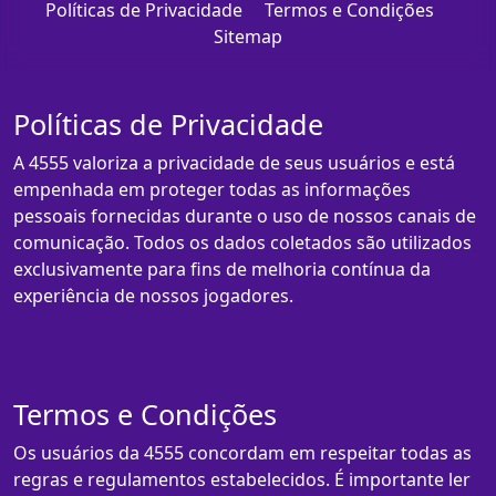
Políticas de Privacidade
Termos e Condições
Sitemap
Políticas de Privacidade
A 4555 valoriza a privacidade de seus usuários e está
empenhada em proteger todas as informações
pessoais fornecidas durante o uso de nossos canais de
comunicação. Todos os dados coletados são utilizados
exclusivamente para fins de melhoria contínua da
experiência de nossos jogadores.
Termos e Condições
Os usuários da 4555 concordam em respeitar todas as
regras e regulamentos estabelecidos. É importante ler