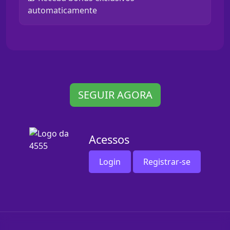
automaticamente
SEGUIR AGORA
Acessos
Login
Registrar-se