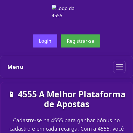
Login
Registrar-se
Menu
📱 4555 A Melhor Plataforma
de Apostas
Cadastre-se na 4555 para ganhar bônus no
cadastro e em cada recarga. Com a 4555, você