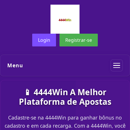
Login
Registrar-se
Menu
📱 4444Win A Melhor
Plataforma de Apostas
Cadastre-se na 4444Win para ganhar bônus no
cadastro e em cada recarga. Com a 4444Win, você