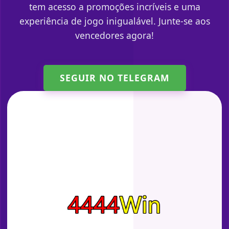
tem acesso a promoções incríveis e uma
experiência de jogo inigualável. Junte-se aos
vencedores agora!
SEGUIR NO TELEGRAM