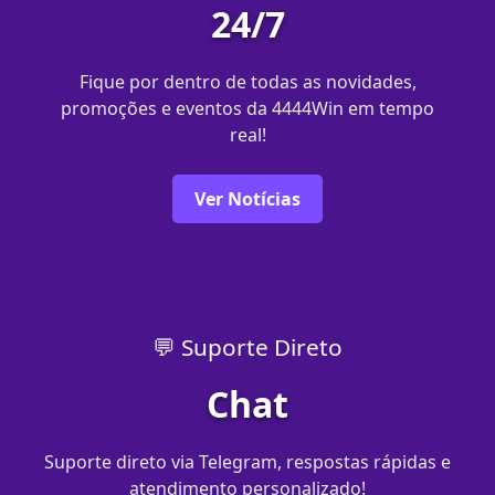
24/7
Fique por dentro de todas as novidades,
promoções e eventos da 4444Win em tempo
real!
Ver Notícias
💬 Suporte Direto
Chat
Suporte direto via Telegram, respostas rápidas e
atendimento personalizado!