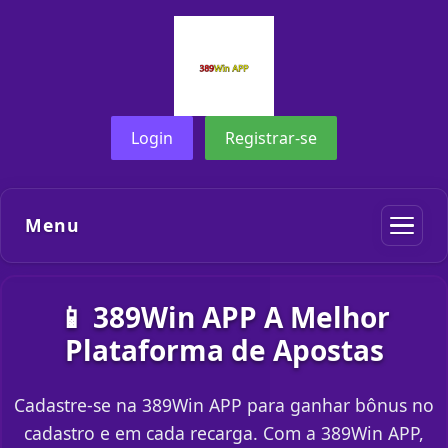
Login
Registrar-se
Menu
📱 389Win APP A Melhor
Plataforma de Apostas
Cadastre-se na 389Win APP para ganhar bônus no
cadastro e em cada recarga. Com a 389Win APP,