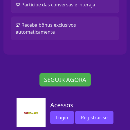
💬 Participe das conversas e interaja
🎁 Receba bônus exclusivos
automaticamente
SEGUIR AGORA
Acessos
Login
Registrar-se