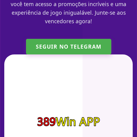
você tem acesso a promoções incríveis e uma
experiência de jogo inigualável. Junte-se aos
vencedores agora!
SEGUIR NO TELEGRAM