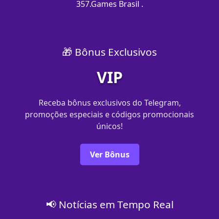
357.Games Brasil .
🎁 Bônus Exclusivos
VIP
Receba bônus exclusivos do Telegram,
promoções especiais e códigos promocionais
únicos!
Ver Bônus
📢 Notícias em Tempo Real