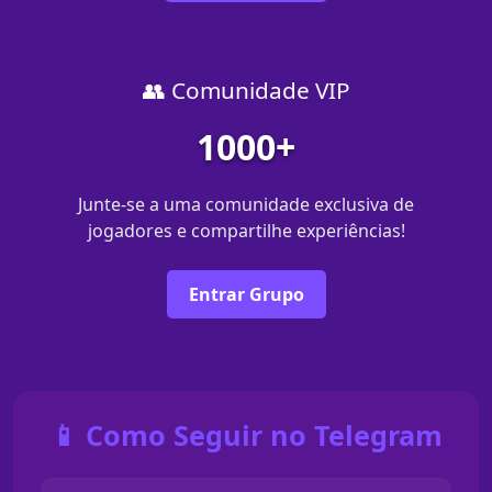
👥 Comunidade VIP
1000+
Junte-se a uma comunidade exclusiva de
jogadores e compartilhe experiências!
Entrar Grupo
📱 Como Seguir no Telegram