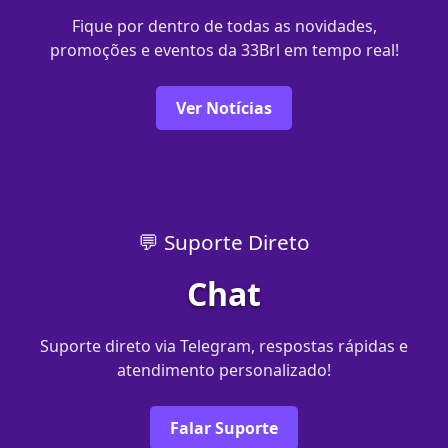
Fique por dentro de todas as novidades,
promoções e eventos da 33Brl em tempo real!
Ver Notícias
💬 Suporte Direto
Chat
Suporte direto via Telegram, respostas rápidas e
atendimento personalizado!
Falar Suporte