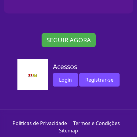
SEGUIR AGORA
Acessos
Login
Registrar-se
Políticas de Privacidade
Termos e Condições
Sitemap