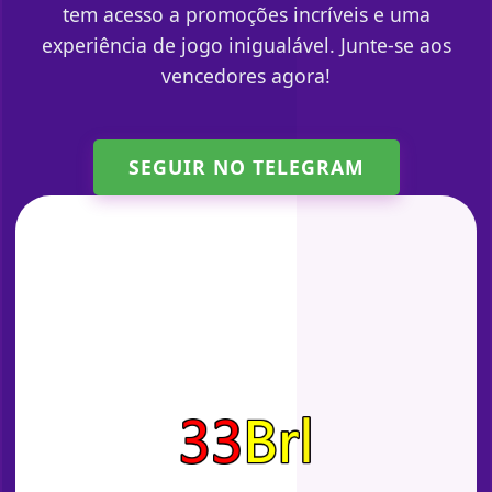
tem acesso a promoções incríveis e uma
experiência de jogo inigualável. Junte-se aos
vencedores agora!
SEGUIR NO TELEGRAM