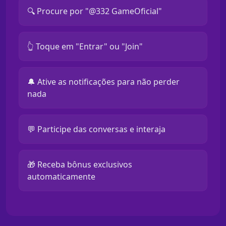
🔍 Procure por "@332 GameOficial"
👆 Toque em "Entrar" ou "Join"
🔔 Ative as notificações para não perder
nada
💬 Participe das conversas e interaja
🎁 Receba bônus exclusivos
automaticamente