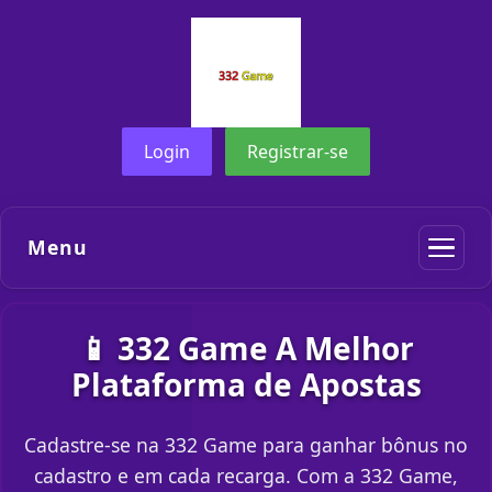
Login
Registrar-se
Menu
📱 332 Game A Melhor
Plataforma de Apostas
Cadastre-se na 332 Game para ganhar bônus no
cadastro e em cada recarga. Com a 332 Game,