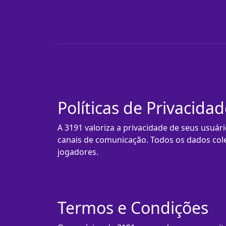
Políticas de Privacida
A 3191 valoriza a privacidade de seus usuá
canais de comunicação. Todos os dados cole
jogadores.
Termos e Condições