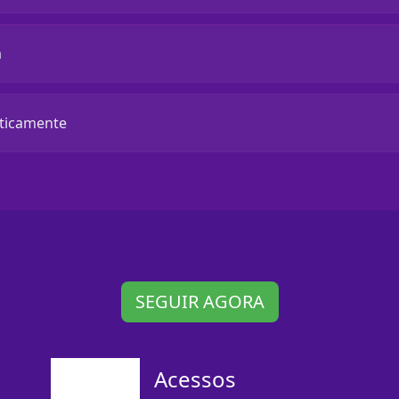
a
aticamente
SEGUIR AGORA
Acessos