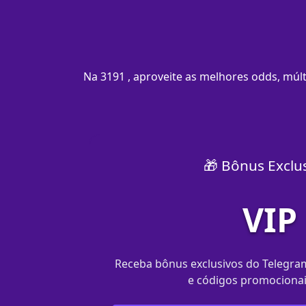
Na 3191 , aproveite as melhores odds, mú
🎁 Bônus Exclu
VIP
Receba bônus exclusivos do Telegra
e códigos promocionai