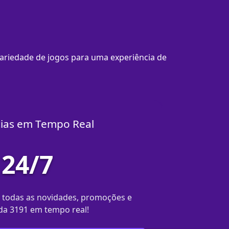
ariedade de jogos para uma experiência de
cias em Tempo Real
24/7
e todas as novidades, promoções e
da 3191 em tempo real!