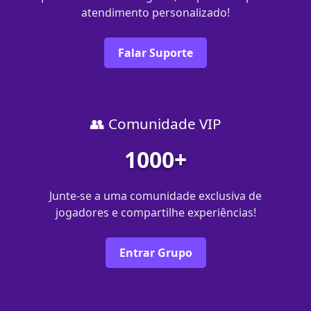
atendimento personalizado!
Falar Suporte
👥 Comunidade VIP
1000+
Junte-se a uma comunidade exclusiva de
jogadores e compartilhe experiências!
Entrar Grupo