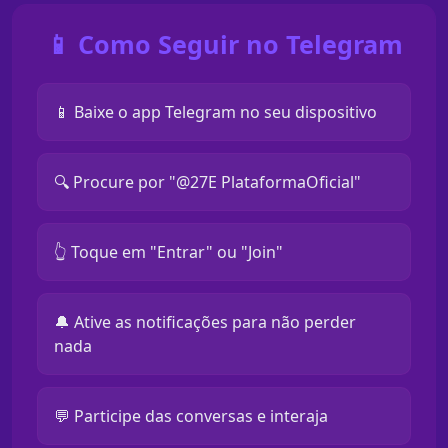
📱 Como Seguir no Telegram
📱 Baixe o app Telegram no seu dispositivo
🔍 Procure por "@27E PlataformaOficial"
👆 Toque em "Entrar" ou "Join"
🔔 Ative as notificações para não perder
nada
💬 Participe das conversas e interaja