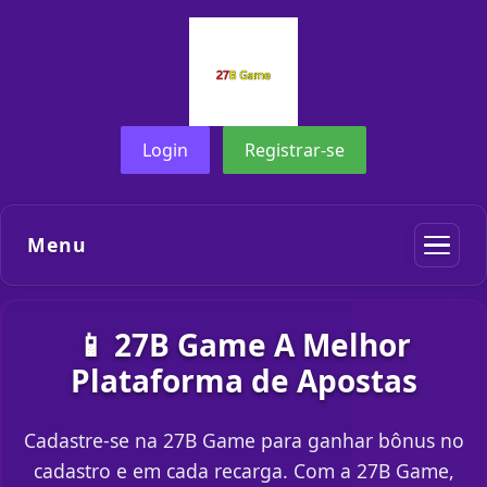
Login
Registrar-se
Menu
📱 27B Game A Melhor
Plataforma de Apostas
Cadastre-se na 27B Game para ganhar bônus no
cadastro e em cada recarga. Com a 27B Game,