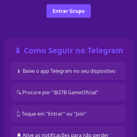
Entrar Grupo
📱 Como Seguir no Telegram
📱 Baixe o app Telegram no seu dispositivo
🔍 Procure por "@27B GameOficial"
👆 Toque em "Entrar" ou "Join"
🔔 Ative as notificações para não perder