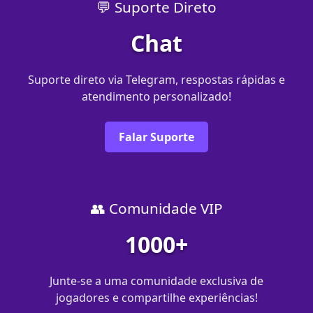
💬 Suporte Direto
Chat
Suporte direto via Telegram, respostas rápidas e
atendimento personalizado!
Falar Suporte
👥 Comunidade VIP
1000+
Junte-se a uma comunidade exclusiva de
jogadores e compartilhe experiências!