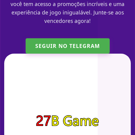
você tem acesso a promoções incríveis e uma
experiência de jogo inigualável. Junte-se aos
vencedores agora!
SEGUIR NO TELEGRAM