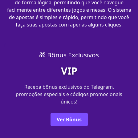
de forma lógica, permitindo que você navegue
facilmente entre diferentes jogos e mesas. O sistema
de apostas é simples e rápido, permitindo que você
faça suas apostas com apenas alguns cliques.
🎁 Bônus Exclusivos
VIP
Receba bônus exclusivos do Telegram,
promoções especiais e códigos promocionais
únicos!
Ver Bônus