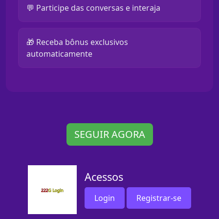
💬 Participe das conversas e interaja
🎁 Receba bônus exclusivos
automaticamente
SEGUIR AGORA
Acessos
Login
Registrar-se