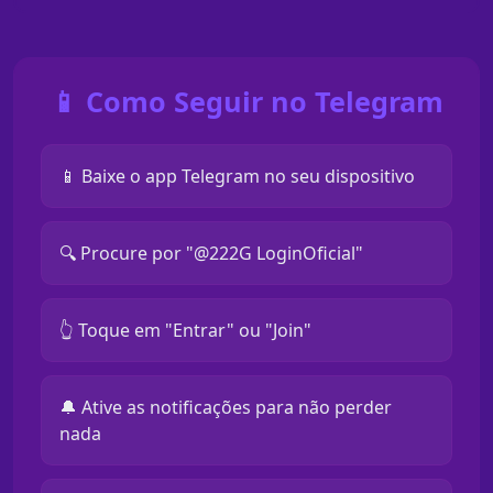
📱 Como Seguir no Telegram
📱 Baixe o app Telegram no seu dispositivo
🔍 Procure por "@222G LoginOficial"
👆 Toque em "Entrar" ou "Join"
🔔 Ative as notificações para não perder
nada