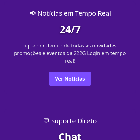
📢 Notícias em Tempo Real
24/7
Fique por dentro de todas as novidades,
promoções e eventos da 222G Login em tempo
real!
Ver Notícias
💬 Suporte Direto
Chat