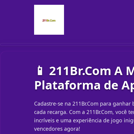
📱 211Br.Com A 
Plataforma de A
Cadastre-se na 211Br.Com para ganhar 
cada recarga. Com a 211Br.Com, você t
incríveis e uma experiência de jogo inig
vencedores agora!