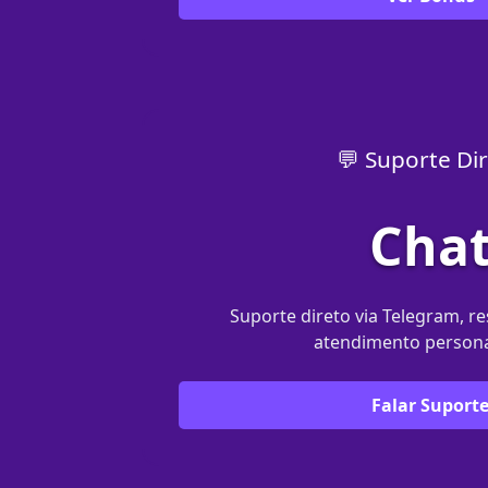
💬 Suporte Di
Cha
Suporte direto via Telegram, r
atendimento persona
Falar Suport