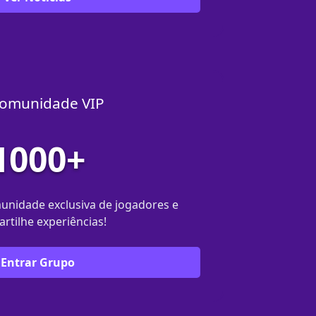
Comunidade VIP
1000+
unidade exclusiva de jogadores e
rtilhe experiências!
Entrar Grupo