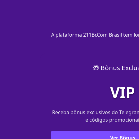
A plataforma 211Br.Com Brasil tem lo
🎁 Bônus Exclu
VIP
Receba bônus exclusivos do Telegra
e códigos promocionai
Ver Bônus