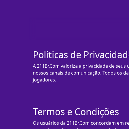
Políticas de Privacida
A 211Br.Com valoriza a privacidade de seus
nossos canais de comunicação. Todos os dad
jogadores.
Termos e Condições
Os usuários da 211Br.Com concordam em res