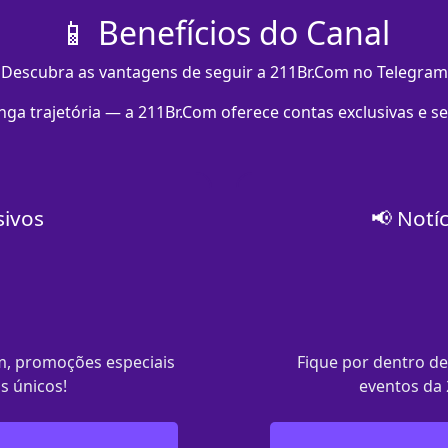
📱 Benefícios do Canal
Descubra as vantagens de seguir a 211Br.Com no Telegram
nga trajetória — a 211Br.Com oferece contas exclusivas e se
sivos
📢 Notí
m, promoções especiais
Fique por dentro d
s únicos!
eventos da