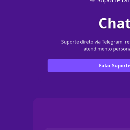
Cha
Suporte direto via Telegram, r
atendimento persona
Falar Suport