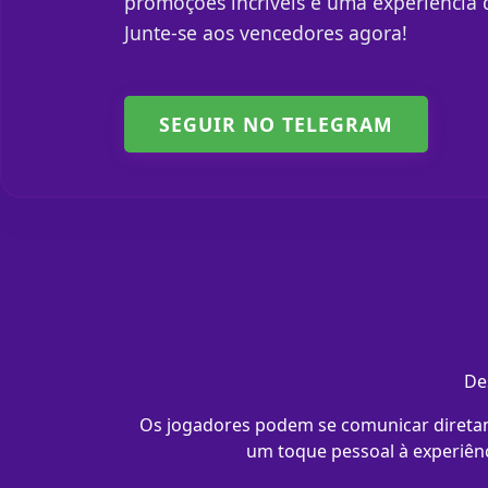
promoções incríveis e uma experiência d
Junte-se aos vencedores agora!
SEGUIR NO TELEGRAM
De
Os jogadores podem se comunicar diretam
um toque pessoal à experiên