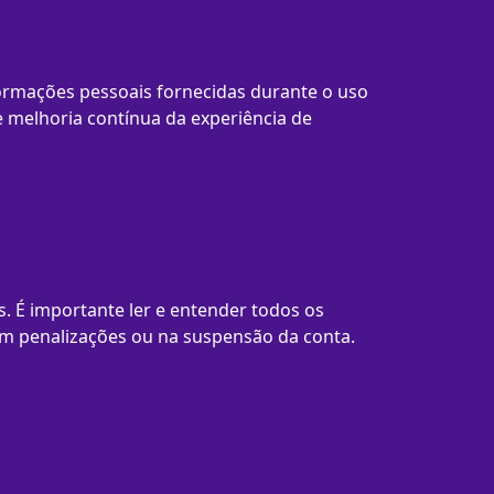
formações pessoais fornecidas durante o uso
e melhoria contínua da experiência de
. É importante ler e entender todos os
em penalizações ou na suspensão da conta.