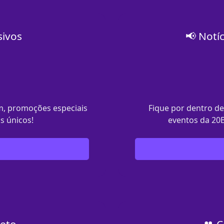
sivos
📢 Notí
m, promoções especiais
Fique por dentro d
s únicos!
eventos da 20
reto
👥 