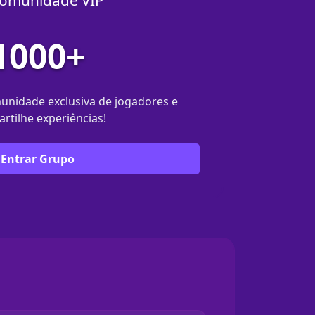
1000+
unidade exclusiva de jogadores e
rtilhe experiências!
Entrar Grupo