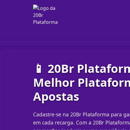
📱 20Br Platafor
Melhor Platafor
Apostas
Cadastre-se na 20Br Plataforma para g
em cada recarga. Com a 20Br Plataforma