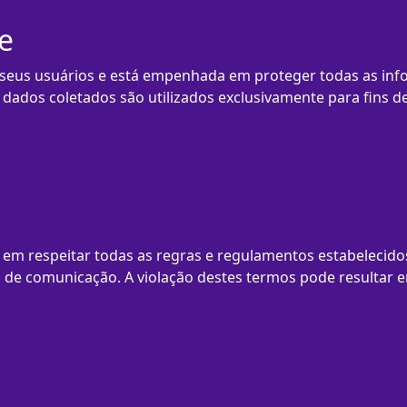
de
e seus usuários e está empenhada em proteger todas as in
dados coletados são utilizados exclusivamente para fins d
m respeitar todas as regras e regulamentos estabelecidos
s de comunicação. A violação destes termos pode resultar 