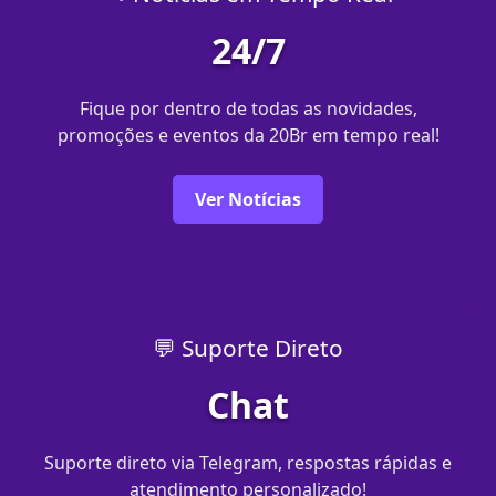
24/7
Fique por dentro de todas as novidades,
promoções e eventos da 20Br em tempo real!
Ver Notícias
💬 Suporte Direto
Chat
Suporte direto via Telegram, respostas rápidas e
atendimento personalizado!