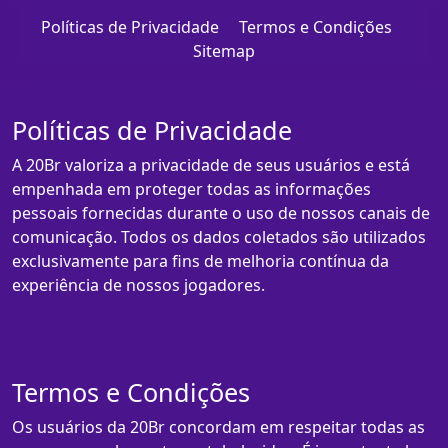
Políticas de Privacidade
Termos e Condições
Sitemap
Políticas de Privacidade
A 20Br valoriza a privacidade de seus usuários e está
empenhada em proteger todas as informações
pessoais fornecidas durante o uso de nossos canais de
comunicação. Todos os dados coletados são utilizados
exclusivamente para fins de melhoria contínua da
experiência de nossos jogadores.
Termos e Condições
Os usuários da 20Br concordam em respeitar todas as