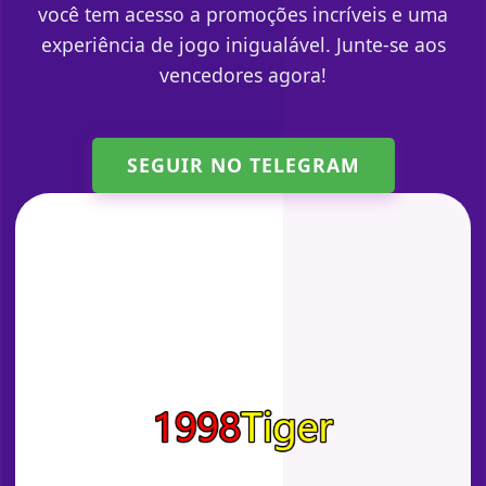
você tem acesso a promoções incríveis e uma
experiência de jogo inigualável. Junte-se aos
vencedores agora!
SEGUIR NO TELEGRAM