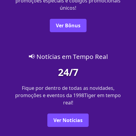
promoções especiais e códigos promocionais
únicos!
Ver Bônus
📢 Notícias em Tempo Real
24/7
Fique por dentro de todas as novidades,
promoções e eventos da 1998Tiger em tempo
real!
Ver Notícias