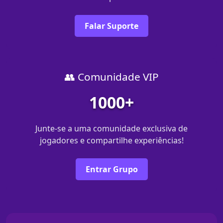
Falar Suporte
👥 Comunidade VIP
1000+
Junte-se a uma comunidade exclusiva de
jogadores e compartilhe experiências!
Entrar Grupo