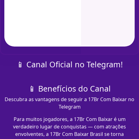
📱 Canal Oficial no Telegram!
📱 Benefícios do Canal
Descubra as vantagens de seguir a 17Br Com Baixar no
Telegram
Para muitos jogadores, a 17Br Com Baixar é um
verdadeiro lugar de conquistas — com atrações
envolventes, a 17Br Com Baixar Brasil se torna