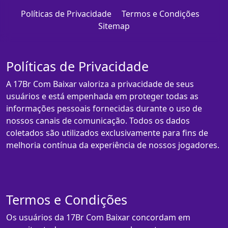
Políticas de Privacidade
Termos e Condições
Sitemap
Políticas de Privacidade
A 17Br Com Baixar valoriza a privacidade de seus
usuários e está empenhada em proteger todas as
informações pessoais fornecidas durante o uso de
nossos canais de comunicação. Todos os dados
coletados são utilizados exclusivamente para fins de
melhoria contínua da experiência de nossos jogadores.
Termos e Condições
Os usuários da 17Br Com Baixar concordam em