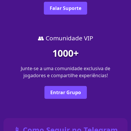
Falar Suporte
👥 Comunidade VIP
1000+
Junte-se a uma comunidade exclusiva de
jogadores e compartilhe experiências!
Entrar Grupo
📱 Como Seguir no Telegram