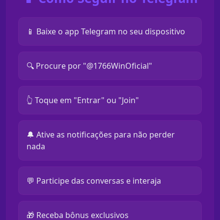
📱 Baixe o app Telegram no seu dispositivo
🔍 Procure por "@1766WinOficial"
👆 Toque em "Entrar" ou "Join"
🔔 Ative as notificações para não perder
nada
💬 Participe das conversas e interaja
🎁 Receba bônus exclusivos