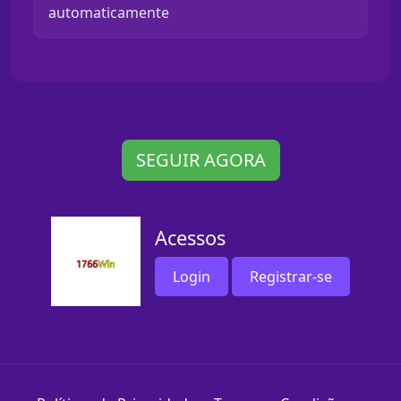
automaticamente
SEGUIR AGORA
Acessos
Login
Registrar-se