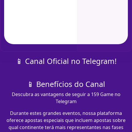
📱 Canal Oficial no Telegram!
📱 Benefícios do Canal
Descubra as vantagens de seguir a 159 Game no
Telegram
Durante estes grandes eventos, nossa plataforma
oferece apostas especiais que incluem apostas sobre
qual continente terá mais representantes nas fases