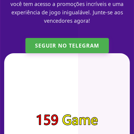
você tem acesso a promoções incríveis e uma
experiência de jogo inigualável. Junte-se aos
vencedores agora!
SEGUIR NO TELEGRAM