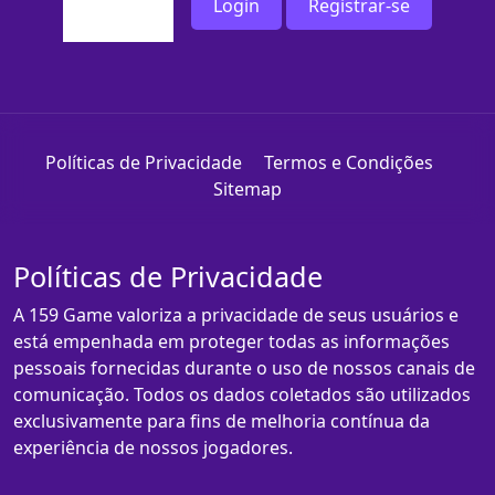
Login
Registrar-se
Políticas de Privacidade
Termos e Condições
Sitemap
Políticas de Privacidade
A 159 Game valoriza a privacidade de seus usuários e
está empenhada em proteger todas as informações
pessoais fornecidas durante o uso de nossos canais de
comunicação. Todos os dados coletados são utilizados
exclusivamente para fins de melhoria contínua da
experiência de nossos jogadores.