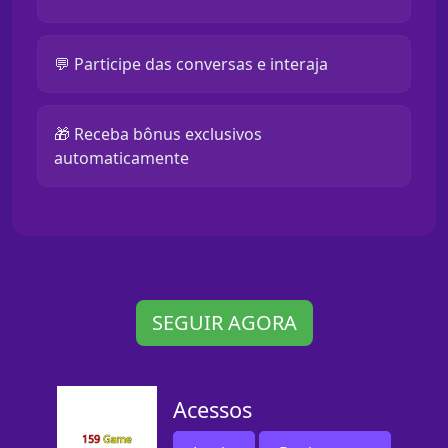
💬 Participe das conversas e interaja
🎁 Receba bônus exclusivos
automaticamente
SEGUIR AGORA
Acessos